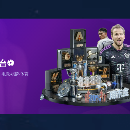
页
知道
6686体育
产品展示
新闻看点
服务方向
产品展示
首页
产品展示