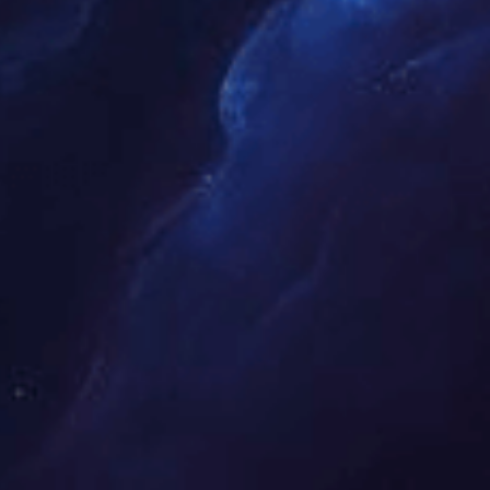
也出现了一些争议和冲突。然而，即便如此，这并未削弱
种程度上说，这些冲突反而促使各方更加珍惜这种相聚于
说，本届世界杯不仅点燃了体育竞技之火，也架起了一座
。
动员们在绿茵场上的英姿飒爽，更要关注那些展现出来的人
参与者都展示出了尊重、拼搏和团结等高尚品质。例如，
能改变比赛局势，一次精彩配合可能就是通向胜利之路的