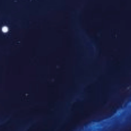
种跨国界、跨文化交流所带来的友谊，使得世界杯超越了
意义。