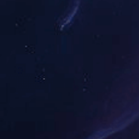
的人。他从小家庭条件贫困，但依然不懈努力
同样，被誉为“足球天才”的梅西，其成长过程
求的执着，以及在面对困难时不放弃信念的重
追梦、不惧艰难险阻的人生态度。
这些故事不仅让我们更加关注每位球员在场上
奋斗历程。这些坚韧不拔、不怕失败的小人物
也激励着无数年轻人去追寻自己的梦想。
3、文化交流与融合
2014年世界杯也是各国文化交流的重要平台
这一盛事。在比赛期间，不同国家之间不仅有
球迷以不同方式表达对本国球队支持，这种热
巴西作为东道主，以其独特而热情洋溢的文化
对于欢乐气氛及多元文化包容性的推崇。同时