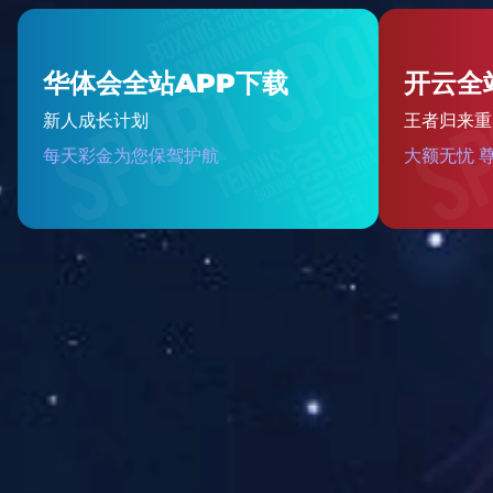
感动足球2014：激情与梦想
2026-05-18
2014年巴西世界杯不仅是一场足球盛宴，更
各国球队为荣誉而战，球员们拼尽全力展现自
见证了足球的魅力和人性的光辉。通过对比赛
探讨，我们将更全面地理解这届世界杯所传递
动人的故事，都让我们感受到足球带来的力量
的深层次内涵。
1、激情澎湃的赛场瞬间
2014年世界杯是一个充满惊喜与刺激的舞台