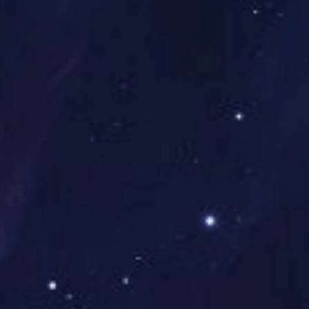
，实现了自己的足球梦想。
也充满挑战。在他身上，我们看到的是对目标坚定不移追
要性。他代表的不仅仅是一名优秀运动员，更是一种勇敢
的表现，还让我们体会到每个成功背后都有着不为人知的
，通过脚下那颗小小皮球，把自己的理想化为现实，同时
导
。在这个全球瞩目的盛会上，各国人民汇聚一堂，共同庆祝
着竞技层面的交锋，更有文化思想上的碰撞与融合。各国
情使得整个赛事显得格外生动。
吸引了世界目光，从桑巴舞到美食，无不体现出这个国家
，各国观众也通过这次盛
6686足球
会相互了解，加深了彼