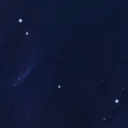
上投入了大量的人力和物力。从场地选择到安保措施，再
证每位参赛者和观众能够享受到最佳体验。同时，本次比
必要的资源保障。
次赛事的一大亮点。诸多知名球星纷纷应邀参赛，不仅提
看。这种高水平竞技与娱乐相结合的形式，使得凉都明星
气息，无论是身穿球队服饰的小朋友还是手拿横幅的大
育场内，数万名观众齐聚一堂，共同见证这一激动人心的
充满了热情。
现场增添了不少色彩。在比赛间隙，舞蹈、乐队演出等丰
狂欢状态。这种互动式娱乐让每一位到场者都能感受到浓
泼气息。