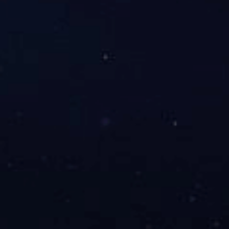
立即提交
系方式
电话
13057739894
邮箱
unopened@icloud.com
地址