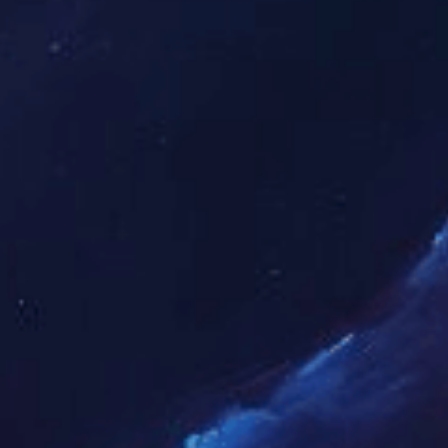
小飞侠足球俱乐部携手青少年培养足
球梦想助力未来体育发展
2026-05-16
实况足球键盘按键设置详解助你轻松
掌握游戏操作技巧与策略
2026-05-16
实况足球9中的经典音乐回顾与玩家
心中的旋律记忆
航
知道
6686体育
产品展示