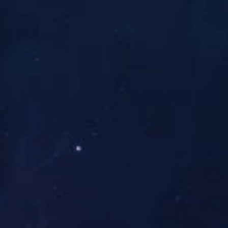
感动足球2014：激情与梦想交织的
世界杯之旅与人性光辉
2026-05-18
快乐的二年级小朋友们在操场上踢
足球的趣味故事
2026-05-17
幼儿园篮球走廊创意环境设计探索
与实践活动分享
2026-05-17
巴西足球网拍照活动精彩瞬间回
顾与分享
2026-05-17
展现个性与活力的篮球主题女生QQ
头像推荐与分享
2026-05-16