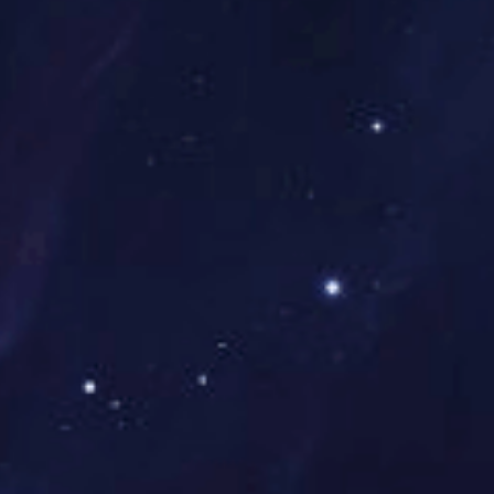
些趣味活动，比如幸运抽奖和球迷互动游戏，这不仅拉近
度过了一段难忘时光。这份轻松愉悦让整个活动更加生动
，还有来自全国各地前来朝圣的忠实球迷。他们从不同地
这个特殊的平台上，不同城市、不同行业的人们在此汇聚
的情感。
导
够抢占最好的位置观看比赛。他们中的一些人还特意准备
或选手最真诚的支持。一条条横幅、一面面旗帜，在阳光