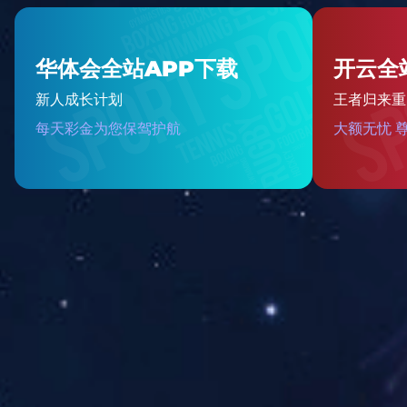
凉都明星足球赛盛况空前球迷
2026-05-11
凉都明星足球赛作为一项备受关注的体育盛事
明星球员，更是为当地带来了丰厚的经济效益
运动的独特魅力。通过对赛事背景、现场氛围
入地理解凉都明星足球赛所带来的深远意义。
1、赛事背景与组织
凉都明星足球赛在近年来逐渐发展成为全国知
团队。自创办以来，赛事旨在推动当地足球文
引了大量媒体报道，使得这一活动成为了全国