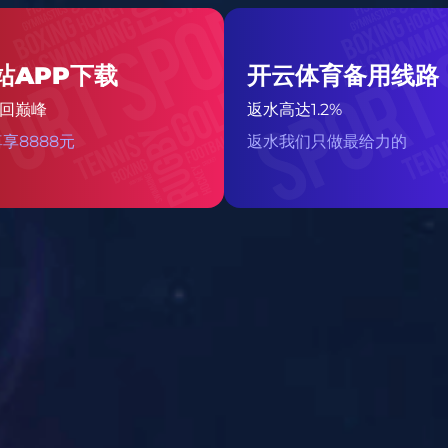
齐聚共庆足球盛宴
推
，吸引了众多球迷的热情参与。本次比赛不仅汇聚了各路
和文化氛围。赛事现场人潮涌动，激情四溢，展现出足球
、球迷参与以及社会影响等多方面的分析，我们将能更深
名的足球赛事，其背后有着丰富的历史积淀和强大的组织
化的发展，同时也致力于提升城市形象。每年的赛事都吸
瞩目的焦点。