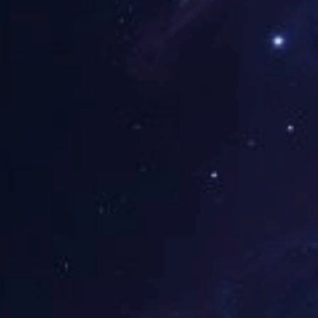
除此之外，对于年轻一代而言，这不仅是一场