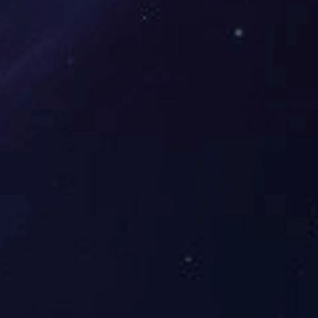
好组织赢得了广大球迷的一致好评。从赛事背景到火热现
展现出其重要性与意义。这不仅是一项简单竞技活动，更
传承的重要载体。
在推广当地文化及经济发展方面的重要作用，让这一品牌
同时，希望未来有更多这样的机会，让更多人能够享受并
盛宴”。
下一篇