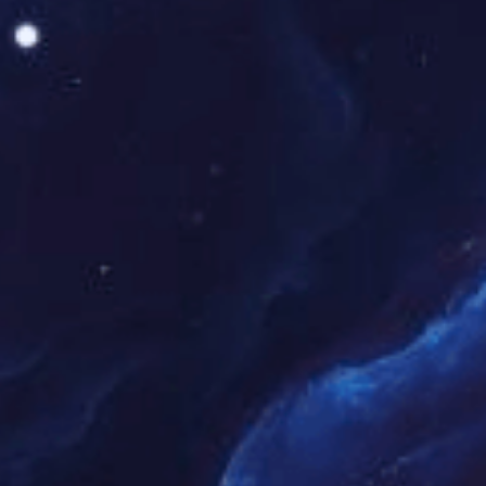
体育盛会，更是一种生活方式和社交活动。通过参与这样